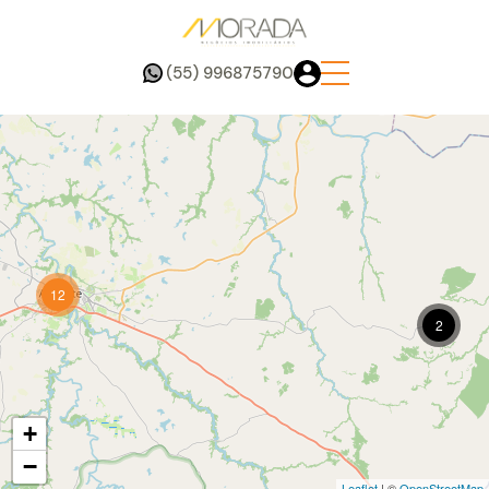
(55) 996875790
12
2
+
−
Leaflet
| ©
OpenStreetMap